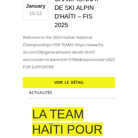
January
DE SKI ALPIN
10-12
D’HAÏTI – FIS
2025
Welcome to the 2025 Haitian National
Championships FOR TEAMS https://www.fis-
ski.com/DB/general/event-details.html?
sectorcode=AL&eventid=57666&seasoncode=2025
FOR SUPPORTER
VOIR LE DÉTAIL
ACTUALITÉS
LA TEAM
HAÏTI POUR